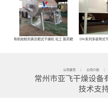
有机硅粉剂真空耙式干燥机 化工 医药耙
DW系列多层带式干
式干燥机
苓 天麻等食品
公司首页
公司介绍
|
|
常州市亚飞干燥设备
技术支