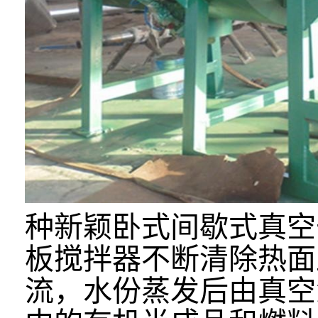
种新颖卧式间歇式真空
板搅拌器不断清除热面
流，水份蒸发后由真空