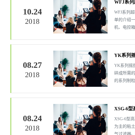
WFJ系
10.24
WFJ系列
2018
单的介绍一
机、电控
平，广泛适
YK系列
08.27
YK系列摇
2018
碎成所需
的系列制
机械传动系
XSG-6
08.24
XSG-6
2018
为主的粘
气过滤器