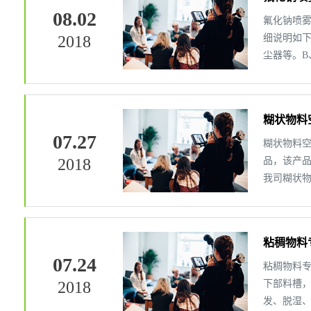
08.02
氟化钠喷
2018
细说明如
尘器等。
部的高速离
糊状物料
07.27
糊状物料
2018
品，该产
我司糊状
气带走热量
粘稠物料
07.24
粘稠物料
2018
下部料槽
发、脱湿