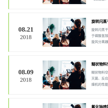
料器进入干
旋转闪蒸
08.21
旋转闪蒸干
2018
于磷酸氢
旋风分离
机的干燥室
糊状物料
08.09
糊状物料
2018
灭菌、反
燥机的性能
仅需1.2
氟化钠喷