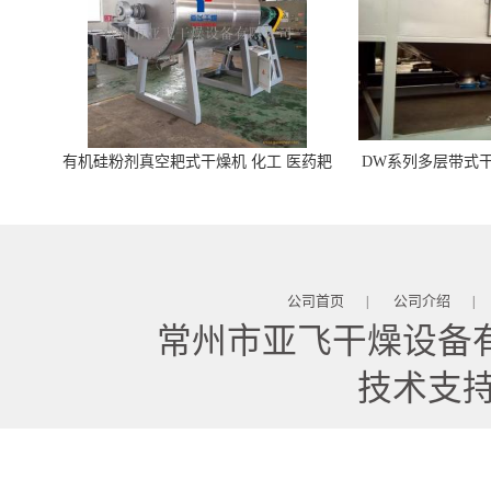
有机硅粉剂真空耙式干燥机 化工 医药耙
DW系列多层带式干
式干燥机
苓 天麻等食品
公司首页
公司介绍
|
|
常州市亚飞干燥设备
技术支