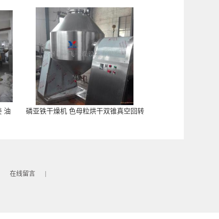
 油
磷亚铁干燥机 色母粒烘干双锥真空回转
干燥机现货
在线留言
|