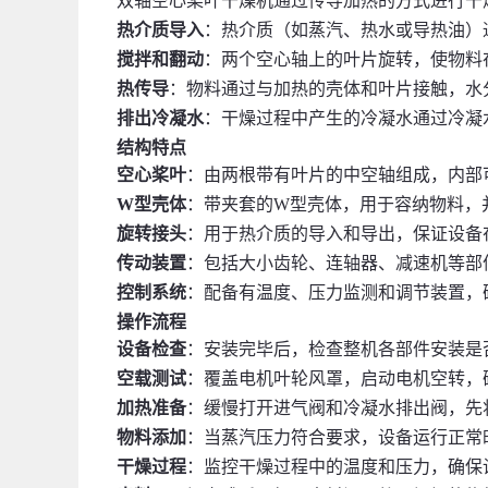
双轴空心桨叶干燥机通过传导加热的方式进行干
热介质导入
：热介质（如蒸汽、热水或导热油）
搅拌和翻动
：两个空心轴上的叶片旋转，使物料
热传导
：物料通过与加热的壳体和叶片接触，水
排出冷凝水
：干燥过程中产生的冷凝水通过冷凝
结构特点
空心桨叶
：由两根带有叶片的中空轴组成，内部
W型壳体
：带夹套的W型壳体，用于容纳物料，
旋转接头
：用于热介质的导入和导出，保证设备
传动装置
：包括大小齿轮、连轴器、减速机等部
控制系统
：配备有温度、压力监测和调节装置，
操作流程
设备检查
：安装完毕后，检查整机各部件安装是
空载测试
：覆盖电机叶轮风罩，启动电机空转，
加热准备
：缓慢打开进气阀和冷凝水排出阀，先
物料添加
：当蒸汽压力符合要求，设备运行正常
干燥过程
：监控干燥过程中的温度和压力，确保