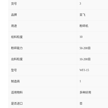
3
货号
品牌
亚飞
用途
粉碎机
10
给料粒度
粉碎能力
50-200目
出料粒度
10-200目
WFJ-15
型号
1
制造商
适用物料
多种好用
是否进口
否