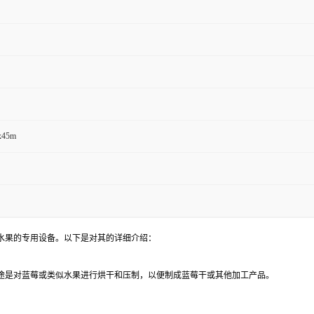
x45m
水果的专用设备。以下是对其的详细介绍：
途是对蓝莓或类似水果进行烘干和压制，以便制成蓝莓干或其他加工产品。