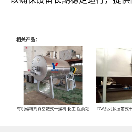
相关产品：
有机硅粉剂真空耙式干燥机 化工 医药耙
DW系列多层带式干
式干燥机
苓 天麻等食品