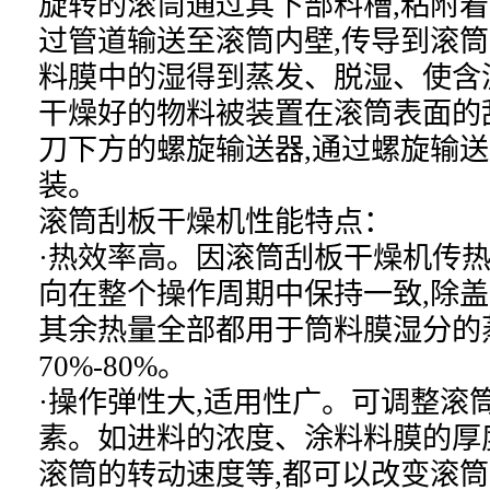
旋转的滚筒通过其下部料槽,粘附着
过管道输送至滚筒内壁,传导到滚筒
料膜中的湿得到蒸发、脱湿、使含
干燥好的物料被装置在滚筒表面的
刀下方的螺旋输送器,通过螺旋输
装。
滚筒刮板干燥机性能特点：
·热效率高。因滚筒刮板干燥机传热
向在整个操作周期中保持一致,除盖
其余热量全部都用于筒料膜湿分的
70%-80%。
·操作弹性大,适用性广。可调整滚
素。如进料的浓度、涂料料膜的厚
滚筒的转动速度等,都可以改变滚筒