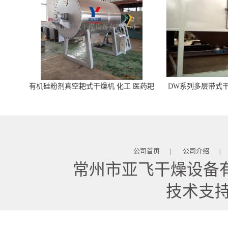
有机硅粉剂真空耙式干燥机 化工 医药耙
DW系列多层带式干
式干燥机
苓 天麻等食品
公司首页
公司介绍
|
|
常州市亚飞干燥设备
技术支