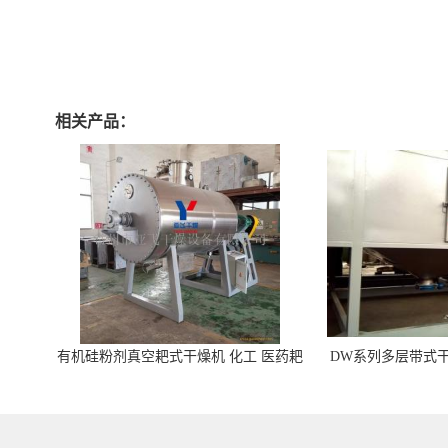
相关产品：
有机硅粉剂真空耙式干燥机 化工 医药耙
DW系列多层带式干
式干燥机
苓 天麻等食品