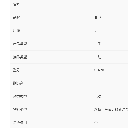
1
货号
品牌
亚飞
1
用途
产品类型
二手
操作类型
自动
CH-200
型号
1
制造商
动力类型
电动
物料类型
粉体，液体，粉液混
是否进口
否