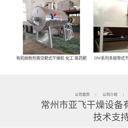
有机硅粉剂真空耙式干燥机 化工 医药耙
DW系列多层带式干
式干燥机
苓 天麻等食品
公司首页
公司介绍
|
|
常州市亚飞干燥设备
技术支