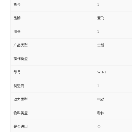
1
货号
品牌
亚飞
1
用途
产品类型
全新
操作类型
WH-1
型号
1
制造商
动力类型
电动
物料类型
粉体
是否进口
否