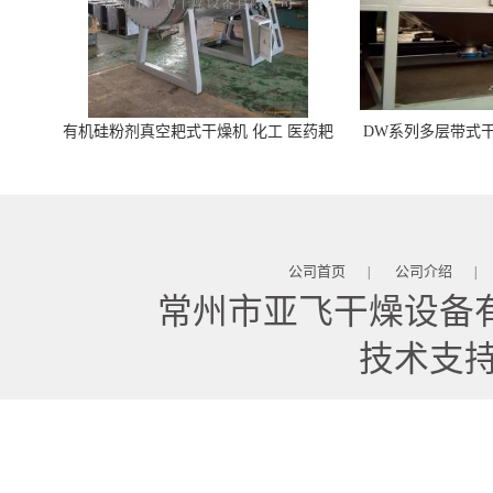
有机硅粉剂真空耙式干燥机 化工 医药耙
DW系列多层带式干
式干燥机
苓 天麻等食品
公司首页
公司介绍
|
|
常州市亚飞干燥设备
技术支