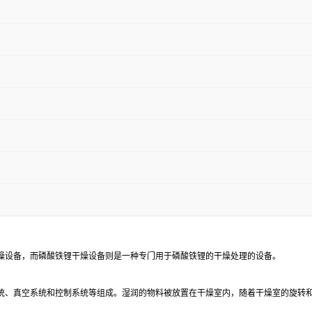
燥设备，而磷酸铁锂干燥设备则是一种专门用于磷酸铁锂的干燥处理的设备。
统、真空系统和控制系统等组成。湿润的物料被放置在干燥室内，随着干燥室的旋转