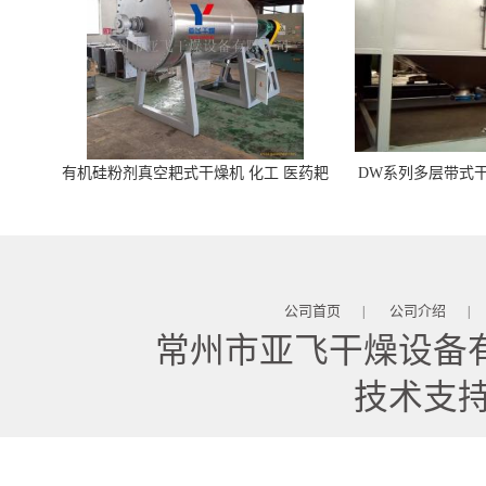
有机硅粉剂真空耙式干燥机 化工 医药耙
DW系列多层带式干
式干燥机
苓 天麻等食品
公司首页
公司介绍
|
|
常州市亚飞干燥设备
技术支