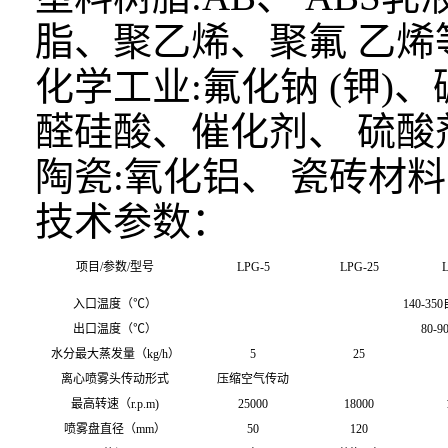
脂、聚乙烯、聚氟 乙烯
化学工业:氟化钠 (钾)
醛硅酸、催化剂、 硫酸
陶瓷:氧化铝、 瓷砖材料
技术参数：
项目/参数/型号
LPG-5
LPG-25
L
入口温度（℃）
140-35
出口温度（℃）
80-9
水分最大蒸发量（kg/h）
5
25
离心喷雾头传动形式
压缩空气传动
最高转速（r.p.m)
25000
18000
喷雾盘直径（mm）
50
120