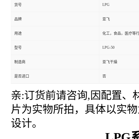
LPG
货号
品牌
亚飞
用途
化工，食品，医疗等
LPG-50
型号
制造商
亚飞干燥
是否进口
否
亲:订货前请咨询,因配置
片为实物所拍，具体以实物
设计。
LP