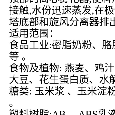
接触,水份迅速蒸发,在
塔底部和旋风分离器排
适用范围：
食品工业:密脂奶粉、胳
等 。
食物及植物: 燕麦、鸡
大豆、花生蛋白质、水解
糖类: 玉米浆 、玉米
。
塑料树脂:AB、 ABS