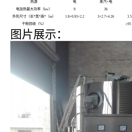
热源
电
蒸汽+电
电加热最大功率（kw）
9
36
外形尺寸（长*宽*高*（m）
1.8×0.93×2.2
3×2.7×4.26
3.5
干粉回收（%）
≥95
图片展示：