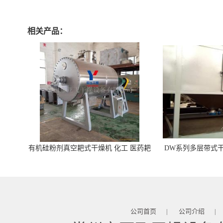
相关产品：
有机硅粉剂真空耙式干燥机 化工 医药耙
DW系列多层带式干
式干燥机
苓 天麻等食品
公司首页
公司介绍
|
|