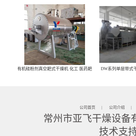
有机硅粉剂真空耙式干燥机 化工 医药耙
DW系列单层带式干
式干燥机
茶籽 椰蓉
公司首页
公司介绍
|
|
常州市亚飞干燥设备
技术支