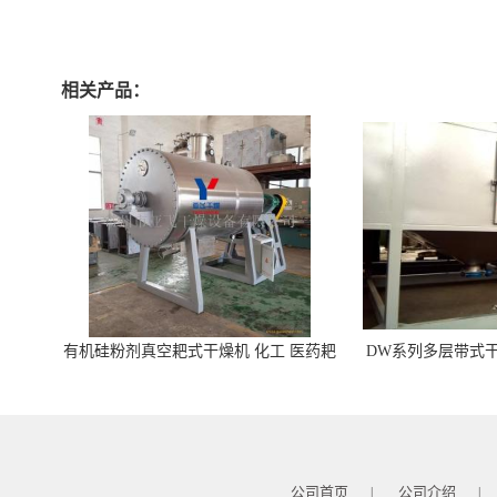
相关产品：
有机硅粉剂真空耙式干燥机 化工 医药耙
DW系列多层带式干
式干燥机
苓 天麻等食品
公司首页
公司介绍
|
|