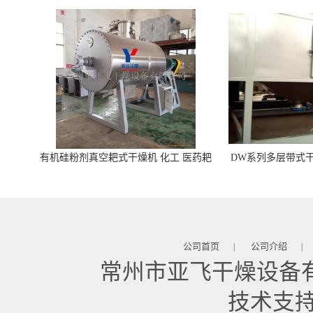
有机硅粉剂真空耙式干燥机 化工 医药耙
DW系列多层带式干
式干燥机
苓 天麻等食品
公司首页
公司介绍
|
|
常州市亚飞干燥设备
技术支