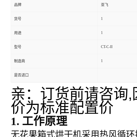
品牌
亚飞
1
货号
1
用途
CT-C-II
型号
1
制造商
是否进口
亲：订货前请咨询
价为标准配置价
1. 工作原理
无花果箱式烘干机采用热风循环