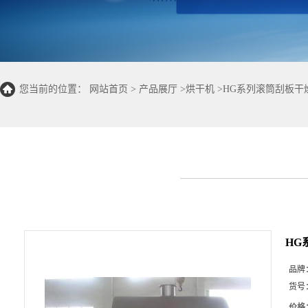
您当前的位置：
网站首页
>
产品展厅
>
烘干机
>
HG系列滚筒刮板干
货
HG
品牌
货号
价格