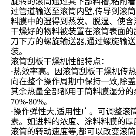
旋转的滚筒通过其下部料槽,粘附着
过管道输送至滚筒内壁,传导到滚筒
料膜中的湿得到蒸发、脱湿、使含
干燥好的物料被装置在滚筒表面的
刀下方的螺旋输送器,通过螺旋输
装。
滚筒刮板干燥机性能特点：
·热效率高。因滚筒刮板干燥机传热
向在整个操作周期中保持一致,除盖
其余热量全部都用于筒料膜湿分的
70%-80%。
·操作弹性大,适用性广。可调整滚
素。如进料的浓度、涂料料膜的厚
滚筒的转动速度等,都可以改变滚筒