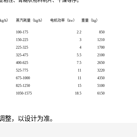
业粘性、膏糊状物料制片、干燥等序。
g/h）
蒸汽耗量（kg/h）
电机功率（kw）
重量（kg）
100-175
2.2
850
150-225
3
1210
225-325
4
1700
325-475
5.5
2100
400-625
7.5
2650
525-775
11
3220
675-1000
11
4350
825-1250
15
5100
1050-1575
18.5
6150
调整，以设计为准。