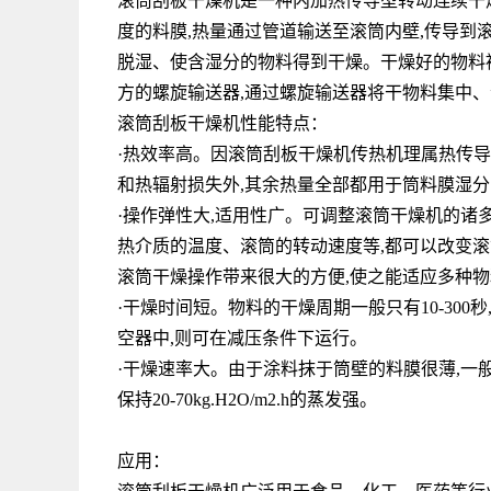
滚筒刮板干燥机是一种内加热传导型转动连续干
度的料膜,热量通过管道输送至滚筒内壁,传导到
脱湿、使含湿分的物料得到干燥。干燥好的物料
方的螺旋输送器,通过螺旋输送器将干物料集中
滚筒刮板干燥机性能特点：
·热效率高。因滚筒刮板干燥机传热机理属热传导
和热辐射损失外,其余热量全部都用于筒料膜湿分的蒸
·操作弹性大,适用性广。可调整滚筒干燥机的诸
热介质的温度、滚筒的转动速度等,都可以改变滚
滚筒干燥操作带来很大的方便,使之能适应多种
·干燥时间短。物料的干燥周期一般只有10-30
空器中,则可在减压条件下运行。
·干燥速率大。由于涂料抹于筒壁的料膜很薄,一般在0
保持20-70kg.H2O/m2.h的蒸发强。
应用：