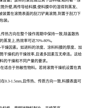
燥设备。旋转的滚筒通过其下部料槽,粘附着一厚
滚筒外壁,再传导给料膜,使料膜中的湿得到蒸发、
被装置在滚筒表面的刮刀铲离滚筒,到置于刮刀下
、包装。
,传热方向在整个操作周期中保持一致,除盖散热
发上,热效率可达70%-80%。
多干燥因素。如进料的浓度、涂料料膜的厚度、加
筒干燥机的干燥效率,且诸多因素互无牵连。这给
物料的干燥和不同产量的要求。
0秒,在适合于热敏性物料。若将滚筒干燥机设置在真
.3-1.5mm,且传热、传质方向一致,料膜表面可