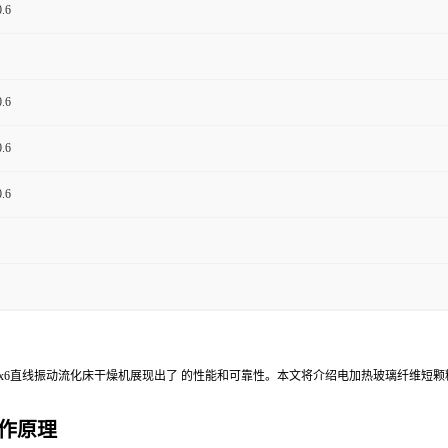
.6
.6
.6
.6
x6直线振动流化床干燥机展现出了 的性能和可靠性。本文将介绍电加热玻璃纤维短颗
工作原理