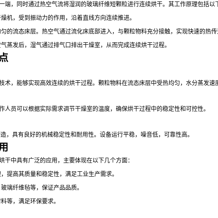
炉膛一端，同时通过热空气流将湿润的玻璃纤维短颗粒进行连续烘干。其工作原理包括以
干燥机，受到振动力的作用，沿着直线方向连续推进。
匀的流态床层。热空气通过流化床底部进入，与颗粒物料充分接触，实现快速的热传
空气蒸发后，湿气通过排气口排出干燥室，从而完成连续烘干过程。
特点
干燥技术，能够实现高效连续的烘干过程。颗粒物料在流态床层中受热均匀，水分蒸发速
，操作人员可以根据实际需求调节干燥室的温度，确保烘干过程中的稳定性和可控性。
料制造，具有良好的机械稳定性和耐用性。设备运行平稳，噪音低，可靠性高。
应用
续烘干中具有广泛的应用，主要体现在以下几个方面：
理，提高其质量和稳定性，满足工业生产需求。
、玻璃纤维毡等，保证产品品质。
材料等，满足环保要求。