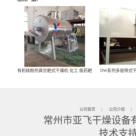
有机硅粉剂真空耙式干燥机 化工 医药耙
DW系列多层带式干
式干燥机
苓 天麻等食品
公司首页
公司介绍
|
|
常州市亚飞干燥设备
技术支