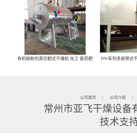
有机硅粉剂真空耙式干燥机 化工 医药耙
DW系列多层带式干
式干燥机
苓 天麻等食品
公司首页
公司介绍
|
|
常州市亚飞干燥设备
技术支