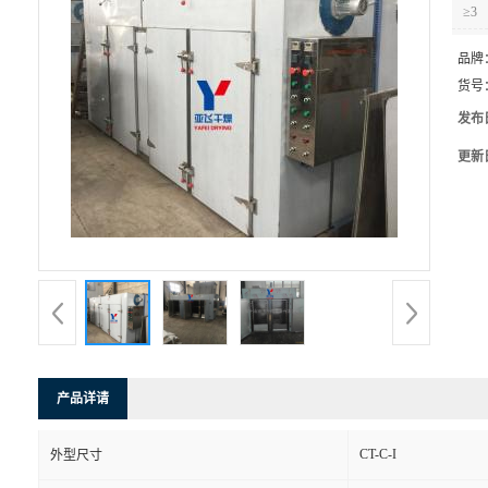
≥3
品牌
货号
发布
更新
产品详请
CT-C-I
外型尺寸