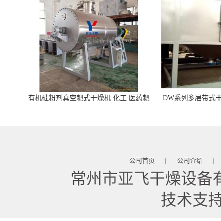
有机硅粉剂真空耙式干燥机 化工 医药耙
DW系列多层带式干
式干燥机
苓 天麻等食品
公司首页
公司介绍
|
|
常州市亚飞干燥设备
技术支