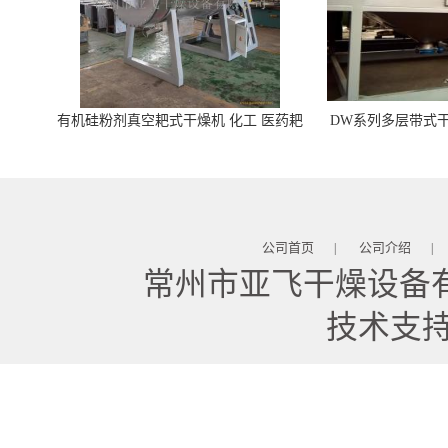
有机硅粉剂真空耙式干燥机 化工 医药耙
DW系列多层带式干
式干燥机
苓 天麻等食品
公司首页
公司介绍
|
|
常州市亚飞干燥设备
技术支