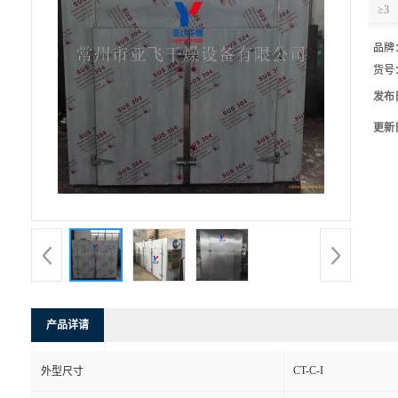
≥3
品牌
货号
发布
更新
产品详请
CT-C-I
外型尺寸