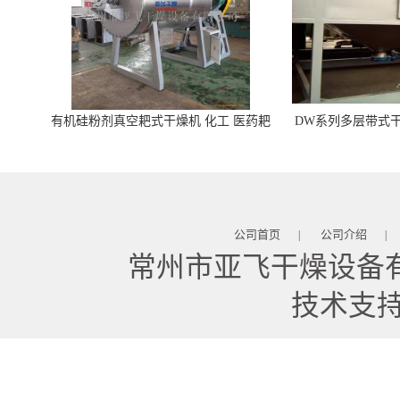
有机硅粉剂真空耙式干燥机 化工 医药耙
DW系列多层带式干
式干燥机
苓 天麻等食品
公司首页
公司介绍
|
|
常州市亚飞干燥设备
技术支