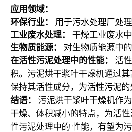
应用领域：
环保行业：
用于污水处理厂处理
工业废水处理：
干燥工业废水中
生物质能源：
对生物质能源中的
在活性污泥处理中的性能：
活性
积。污泥烘干浆叶干燥机通过其
保持其活性成分，为活性污泥的
结语：
污泥烘干浆叶干燥机作为
干燥、体积减小的特点，为活性
性污泥处理中的 性能，有望为