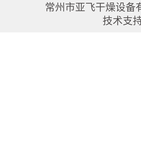
常州市亚飞干燥设备
技术支