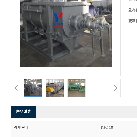
发布
更新
产品详请
KJG-10
外型尺寸