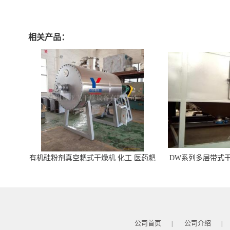
相关产品：
有机硅粉剂真空耙式干燥机 化工 医药耙
DW系列多层带式干
式干燥机
苓 天麻等食品
公司首页
公司介绍
|
|