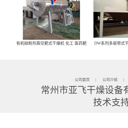
有机硅粉剂真空耙式干燥机 化工 医药耙
DW系列多层带式干
式干燥机
苓 天麻等食品
公司首页
公司介绍
|
|
常州市亚飞干燥设备
技术支