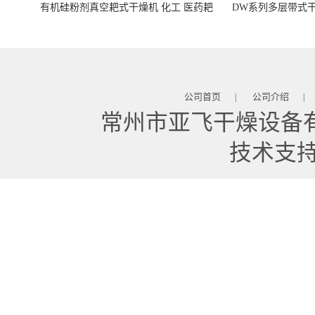
有机硅粉剂真空耙式干燥机 化工 医药耙
DW系列多层带式干
式干燥机
苓 天麻等食品
公司首页
公司介绍
|
|
常州市亚飞干燥设备
技术支