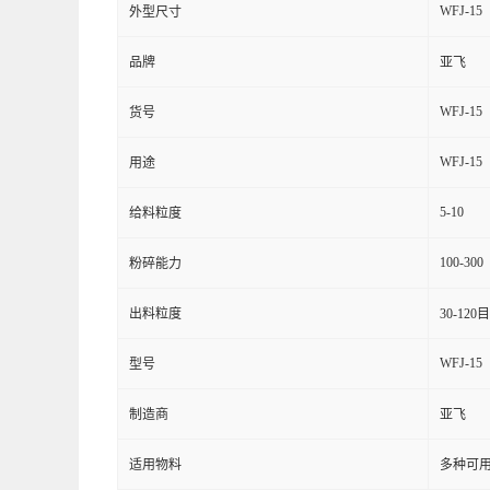
WFJ-15
外型尺寸
品牌
亚飞
WFJ-15
货号
WFJ-15
用途
5-10
给料粒度
100-300
粉碎能力
出料粒度
30-120目
WFJ-15
型号
制造商
亚飞
适用物料
多种可