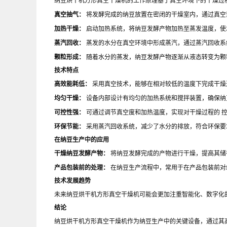
纳豆烘干机方形真空干燥机的工作原理基于真空环境下的干燥过
真空抽气：
将发酵完成的纳豆放置在密闭的干燥室内，通过真空
加热干燥：
启动加热系统，将纳豆发酵产物加热至蒸发温度，使
蒸汽回收：
蒸发的水分在真空环境中形成蒸汽，通过蒸汽回收系
颗粒形成：
随着水分的蒸发，纳豆发酵产物逐渐从液态转变为颗
技术特点
高效能耗低：
采用真空技术，能够在相对较低的温度下完成干燥
均匀干燥：
设备内部设计有均匀的加热系统和搅拌装置，确保纳
可控性强：
可通过调节真空度和加热温度，实现对干燥过程的 
环保节能：
采用蒸汽回收系统，减少了水分的排放，符合环保要
在纳豆生产中的应用
干燥纳豆发酵产物：
将纳豆发酵完成的产物进行干燥，提高其储
产品包装前的处理：
在纳豆生产流程中，常用于在产品包装前对
技术发展趋势
未来纳豆烘干机方形真空干燥机可能会更加注重智能化、数字化
结论
纳豆烘干机方形真空干燥机作为纳豆生产中的关键设备，通过其