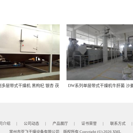
列多层带式干燥机 黑枸杞 银杏 茯
DW系列单层带式干燥机牛肝菌 沙姜
 天麻等食品与中药材烘干设备
茶籽 椰蓉不锈钢烘干设备
司介绍
公司动态
产品展厅
证书荣誉
联系方式
|
|
|
|
|
常州市亚飞干燥设备有限公司
版权所有 Copyright (©) 2026
XML