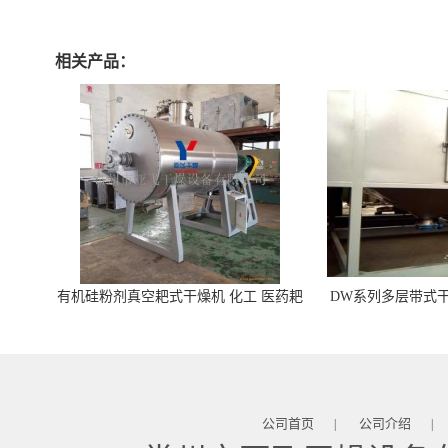
相关产品：
有机硅粉剂真空耙式干燥机 化工 医药耙
DW系列多层带式干
式干燥机
苓 天麻等食品
公司首页
公司介绍
|
|