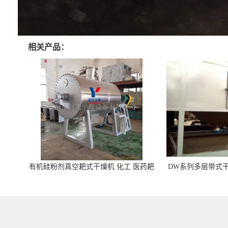
相关产品：
有机硅粉剂真空耙式干燥机 化工 医药耙
DW系列多层带式干
式干燥机
苓 天麻等食品