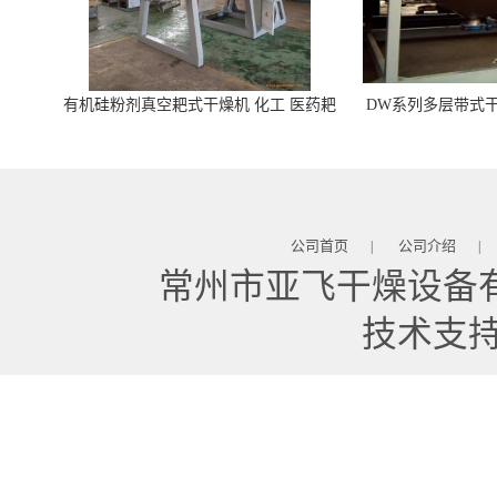
有机硅粉剂真空耙式干燥机 化工 医药耙
DW系列多层带式干
式干燥机
苓 天麻等食品
公司首页
公司介绍
|
|
常州市亚飞干燥设备
技术支