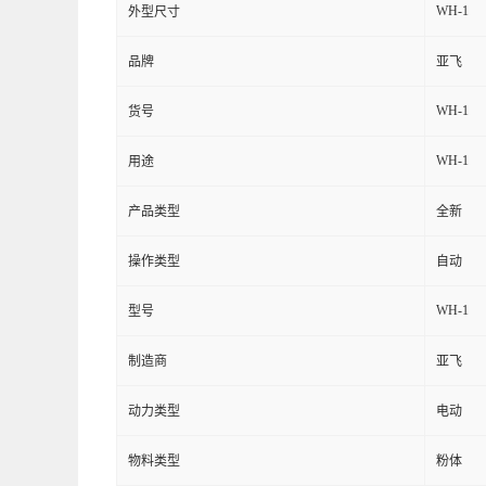
WH-1
外型尺寸
品牌
亚飞
WH-1
货号
WH-1
用途
产品类型
全新
操作类型
自动
WH-1
型号
制造商
亚飞
动力类型
电动
物料类型
粉体