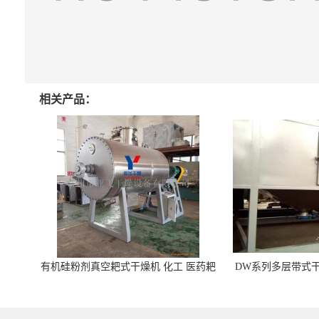
相关产品：
有机硅粉剂真空耙式干燥机 化工 医药耙
DW系列多层带式干
式干燥机
苓 天麻等食品