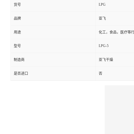
LPG
货号
品牌
亚飞
用途
化工，食品，医疗等
LPG-5
型号
制造商
亚飞干燥
是否进口
否