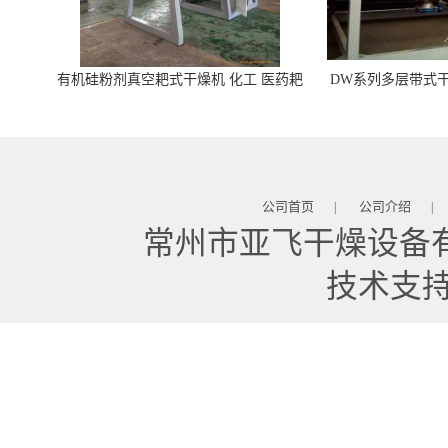
有机硅粉剂真空耙式干燥机 化工 医药耙
DW系列多层带式干
式干燥机
苓 天麻等食品
公司首页
公司介绍
|
|
常州市亚飞干燥设备
技术支