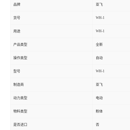
品牌
亚飞
WH-1
货号
WH-1
用途
产品类型
全新
操作类型
自动
WH-1
型号
制造商
亚飞
动力类型
电动
物料类型
粉体
是否进口
否