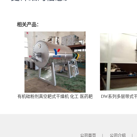
相关产品：
有机硅粉剂真空耙式干燥机 化工 医药耙
DW系列多层带式干
式干燥机
苓 天麻等食品
公司首页
公司介绍
|
|