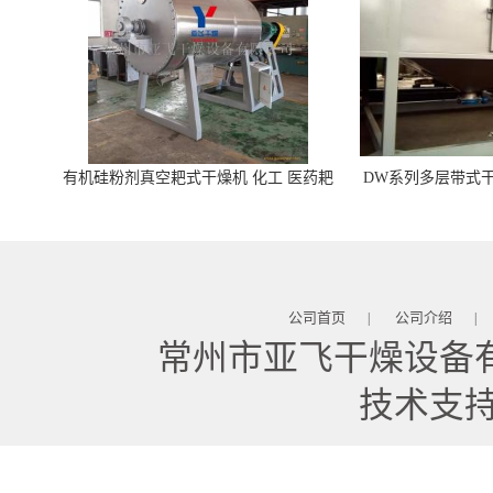
有机硅粉剂真空耙式干燥机 化工 医药耙
DW系列多层带式干
式干燥机
苓 天麻等食品
公司首页
公司介绍
|
|
常州市亚飞干燥设备
技术支