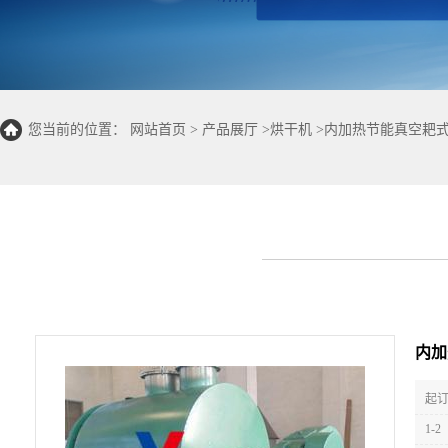
您当前的位置：
网站首页
>
产品展厅
>
烘干机
>
内加热节能真空耙
内加
起订
1-2