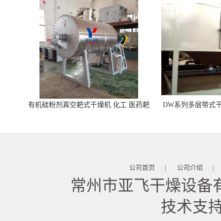
有机硅粉剂真空耙式干燥机 化工 医药耙
DW系列多层带式干
式干燥机
苓 天麻等食品
公司首页
公司介绍
|
|
常州市亚飞干燥设备
技术支