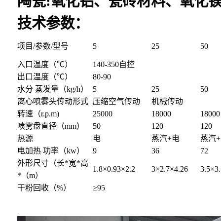
陶瓷:氧化铝、瓷砖材料、氧化
技术参数：
项目/参数/型号
5
25
50
入口温度（℃）
140-350自控
出口温度（℃）
80-90
水分 蒸发量（kg/h）
5
25
50
离心喷雾头传动形式
压缩空气传动
机械传动
转速（r.p.m)
25000
18000
18000
喷雾盘直径（mm）
50
120
120
热源
电
蒸汽+电
蒸汽
电加热 功率（kw）
9
36
72
外形尺寸（长*宽*高
1.8×0.93×2.2
3×2.7×4.26
3.5×3
*（m）
干粉回收（%）
≥95