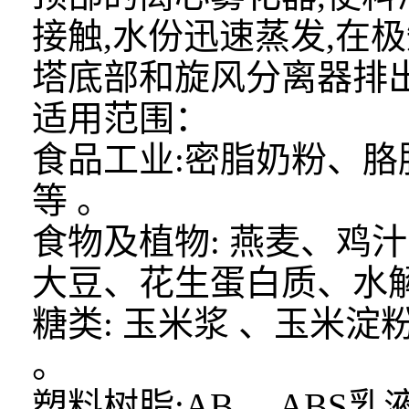
接触,水份迅速蒸发,在
塔底部和旋风分离器排
适用范围：
食品工业:密脂奶粉、胳
等 。
食物及植物: 燕麦、鸡
大豆、花生蛋白质、水解
糖类: 玉米浆 、玉米
。
塑料树脂:AB、 ABS