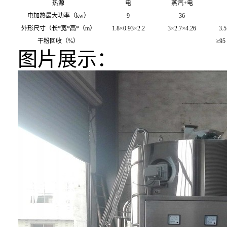
热源
电
蒸汽+电
电加热最大功率（kw）
9
36
外形尺寸（长*宽*高*（m）
1.8×0.93×2.2
3×2.7×4.26
3.5
干粉回收（%）
≥95
图片展示：