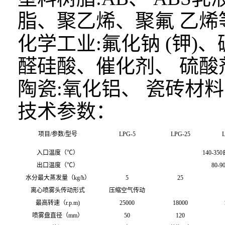
脂、聚乙烯、聚氟 乙烯
化学工业:氟化钠 (钾)
醛硅酸、催化剂、 硫酸
陶瓷:氧化铝、 瓷砖材料
技术参数：
项目/参数/型号
LPG-5
LPG-25
L
入口温度（℃）
140-35
出口温度（℃）
80-9
水分最大蒸发量（kg/h）
5
25
离心喷雾头传动形式
压缩空气传动
最高转速（r.p.m)
25000
18000
喷雾盘直径（mm）
50
120