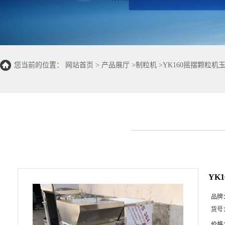
您当前的位置：
网站首页
>
产品展厅
>
制粒机
>
YK160摇摆颗粒
YK
品牌
货号
价格