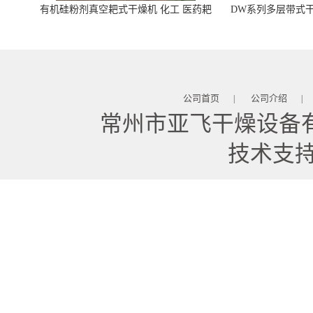
有机硅粉剂真空耙式干燥机 化工 医药耙
DW系列多层带式干
式干燥机
苓 天麻等食品
公司首页
公司介绍
|
|
常州市亚飞干燥设备
技术支