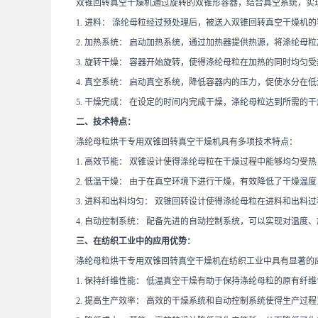
双锥回转真空干燥机通过旋转的双锥形容器，结合真空系统，实
1. 进料：
涤纶母粒经过预处理后，被送入双锥回转真空干燥机的
2. 加热系统：
启动加热系统，通过加热器提供热源，将涤纶母粒
3. 旋转干燥：
容器开始旋转，使得涤纶母粒在加热的同时均匀受
4. 真空系统：
启动真空系统，降低容器内的压力，促使水分在低
5. 干燥完成：
在设定的时间内完成干燥，涤纶母粒达到所需的干
二、技术特点：
涤纶母粒烘干专用双锥回转真空干燥机具有多项技术特点：
1. 高效节能：
双锥设计使得涤纶母粒在干燥过程中能够均匀受热
2. 低温干燥：
由于在真空环境下进行干燥，有效降低了干燥温度
3. 进料和出料均匀：
双锥回转设计使得涤纶母粒在进料和出料过
4. 自动控制系统：
配备先进的自动控制系统，可以实现对温度、
三、在纺织工业中的应用优势：
涤纶母粒烘干专用双锥回转真空干燥机在纺织工业中具有显著的
1. 保持纤维性能：
低温真空干燥有助于保持涤纶母粒的原有纤维
2. 提高生产效率：
高效的干燥系统和自动控制系统使得生产过程