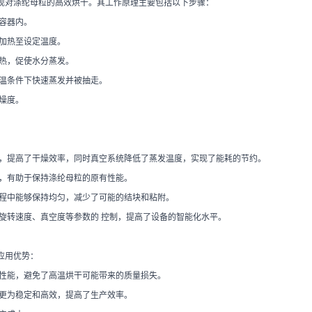
现对涤纶母粒的高效烘干。其工作原理主要包括以下步骤：
容器内。
加热至设定温度。
热，促使水分蒸发。
温条件下快速蒸发并被抽走。
燥度。
，提高了干燥效率，同时真空系统降低了蒸发温度，实现了能耗的节约。
，有助于保持涤纶母粒的原有性能。
程中能够保持均匀，减少了可能的结块和粘附。
旋转速度、真空度等参数的 控制，提高了设备的智能化水平。
应用优势：
性能，避免了高温烘干可能带来的质量损失。
更为稳定和高效，提高了生产效率。