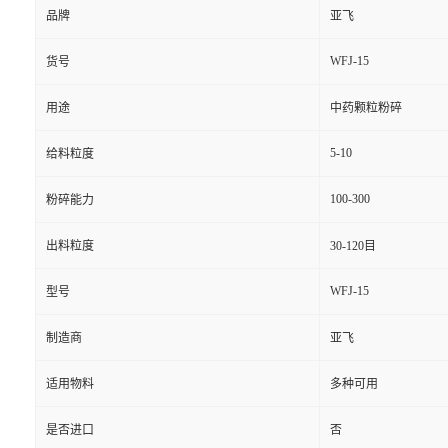
品牌
亚飞
WFJ-15
货号
用途
中药颗粒粉碎
5-10
给料粒度
100-300
粉碎能力
出料粒度
30-120目
WFJ-15
型号
制造商
亚飞
适用物料
多种可用
是否进口
否