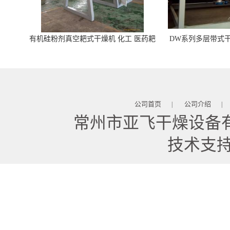
有机硅粉剂真空耙式干燥机 化工 医药耙
DW系列多层带式干
式干燥机
苓 天麻等食品
公司首页
公司介绍
|
|
常州市亚飞干燥设备
技术支