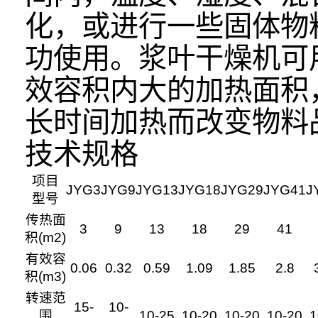
化，或进行一些固体物
功使用。浆叶干燥机可
效容积内大的加热面积
长时间加热而改变物料
技术规格
项目
JYG3
JYG9
JYG13
JYG18
JYG29
JYG41
J
型号
传热面
3
9
13
18
29
41
积(m2)
有效容
0.06
0.32
0.59
1.09
1.85
2.8
积(m3)
转速范
15-
10-
围
10-25
10-20
10-20
10-20
1